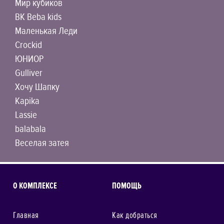
Мир кубиков
BK Beba kids
Маленькая Леди
Crockid
ЮНИОР
Gulliver
Хочу Шапку
Kapika
Lassie
balabala
Веселая затея
О КОМПЛЕКСЕ
ПОМОЩЬ
Главная
Как добраться